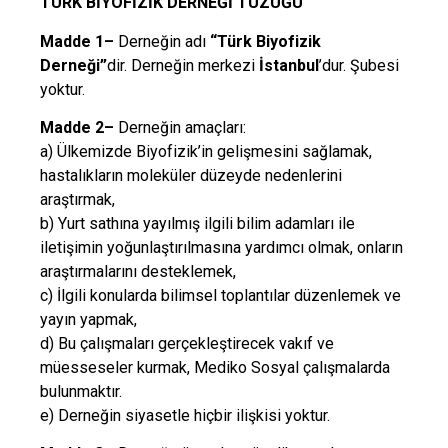
TÜRK BİYOFİZİK DERNEĞİ TÜZÜĞÜ
Madde 1–
Derneğin adı
“Türk Biyofizik
Derneği”
dir. Derneğin merkezi
İstanbul
’dur. Şubesi
yoktur.
Madde 2–
Derneğin amaçları:
a) Ülkemizde Biyofizik’in gelişmesini sağlamak,
hastalıkların moleküler düzeyde nedenlerini
araştırmak,
b) Yurt sathına yayılmış ilgili bilim adamları ile
iletişimin yoğunlaştırılmasına yardımcı olmak, onların
araştırmalarını desteklemek,
c) İlgili konularda bilimsel toplantılar düzenlemek ve
yayın yapmak,
d) Bu çalışmaları gerçekleştirecek vakıf ve
müesseseler kurmak, Mediko Sosyal çalışmalarda
bulunmaktır.
e) Derneğin siyasetle hiçbir ilişkisi yoktur.