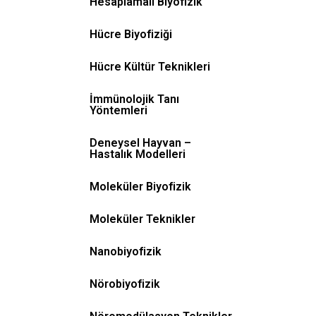
Hesaplamalı Biyofizik
Hücre Biyofiziği
Hücre Kültür Teknikleri
İmmünolojik Tanı
Yöntemleri
Deneysel Hayvan –
Hastalık Modelleri
Moleküler Biyofizik
Moleküler Teknikler
Nanobiyofizik
Nörobiyofizik