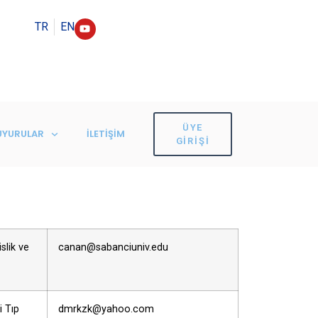
TR
EN
ÜYE
UYURULAR
İLETIŞIM
GIRIŞI
slik ve
canan@sabanciuniv.edu
i Tıp
dmrkzk@yahoo.com