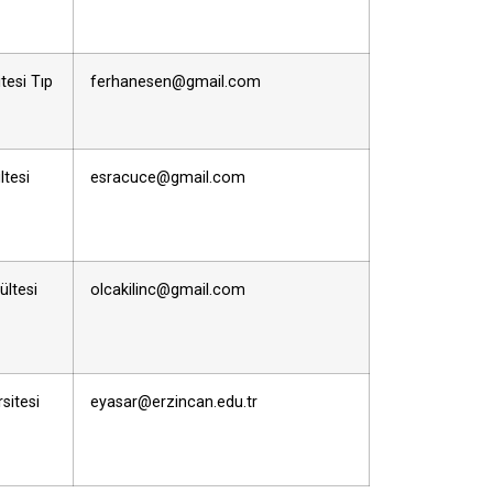
tesi Tıp
ferhanesen@gmail.com
ltesi
esracuce@gmail.com
ültesi
olcakilinc@gmail.com
sitesi
eyasar@erzincan.edu.tr