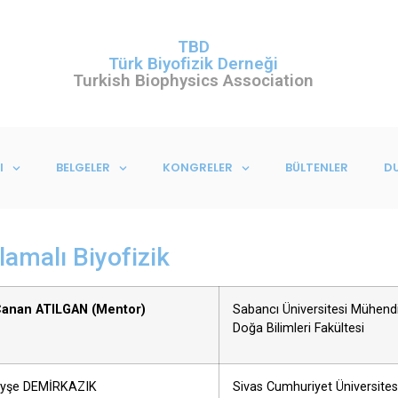
TBD
Türk Biyofizik Derneği
Turkish Biophysics Association
I
BELGELER
KONGRELER
BÜLTENLER
D
amalı Biyofizik
 Canan ATILGAN (Mentor)
Sabancı Üniversitesi Mühendi
Doğa Bilimleri Fakültesi
 Ayşe DEMİRKAZIK
Sivas Cumhuriyet Üniversites