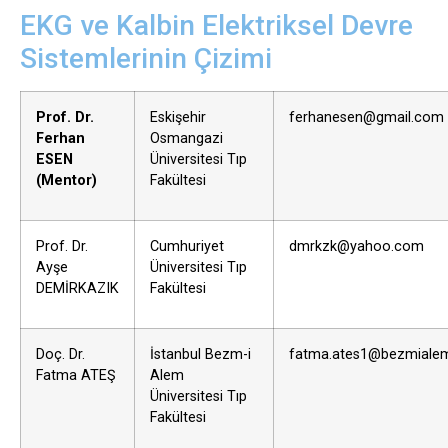
EKG ve Kalbin Elektriksel Devre
Sistemlerinin Çizimi
Prof. Dr.
Eskişehir
ferhanesen@gmail.com
Ferhan
Osmangazi
ESEN
Üniversitesi Tıp
(Mentor)
Fakültesi
Prof. Dr.
Cumhuriyet
dmrkzk@yahoo.com
Ayşe
Üniversitesi Tıp
DEMİRKAZIK
Fakültesi
Doç. Dr.
İstanbul Bezm-i
fatma.ates1@bezmialem
Fatma ATEŞ
Alem
Üniversitesi Tıp
Fakültesi