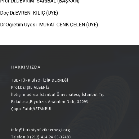
Prof.Dr.DEVRİM SARİBAL (BAŞKAN)
Doç.Dr.EVREN KILIÇ (ÜYE)
Dr.Öğretim Üyesi MURAT CENK ÇELEN (ÜYE)
HAKKIMIZDA
TBD-TÜRK BİYOFİZİK DERNEĞİ
Prof.Dr.IŞIL ALBENİZ
İletişim adresi:İstanbul Üniversitesi, İstanbul Tıp
Fakültesi,Biyofizik Anabilim Dalı, 34093
Çapa-Fatih/İSTANBUL
info@turkbiyofizikdernegi.org
Telefon:0 (212) 414 24 00-32483