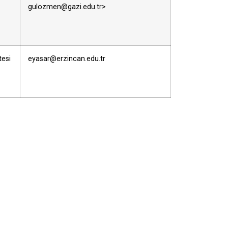
gulozmen@gazi.edu.tr>
tesi
eyasar@erzincan.edu.tr