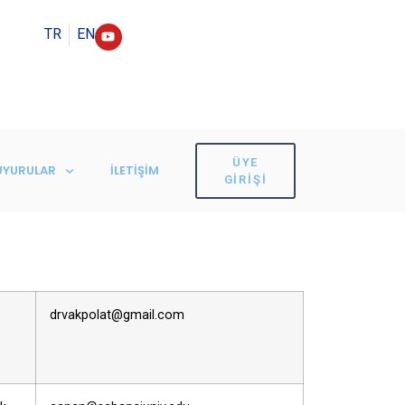
TR
EN
ÜYE
UYURULAR
İLETIŞIM
GIRIŞI
drvakpolat@gmail.com