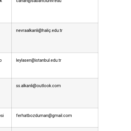
ik
canan@sabanciuniv.edu
nevraalkanli@haliç.edu.tr
p
leylasen@istanbul.edu.tr
ss.alkanli@outlook.com
esi
ferhatbozduman@gmail.com