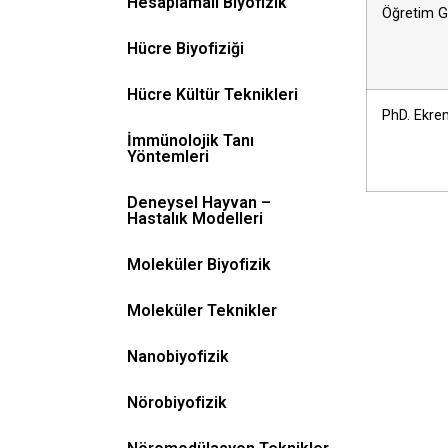
Hesaplamalı Biyofizik
Öğretim G
Hücre Biyofiziği
Hücre Kültür Teknikleri
PhD. Ekr
İmmünolojik Tanı
Yöntemleri
Deneysel Hayvan –
Hastalık Modelleri
Moleküler Biyofizik
Moleküler Teknikler
Nanobiyofizik
Nörobiyofizik