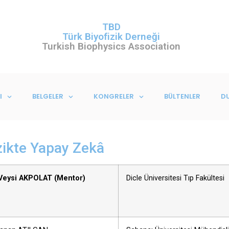
TBD
Türk Biyofizik Derneği
Turkish Biophysics Association
I
BELGELER
KONGRELER
BÜLTENLER
D
zikte Yapay Zekâ
 Veysi AKPOLAT (Mentor)
Dicle Üniversitesi Tıp Fakültesi