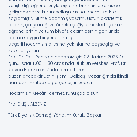
yetiştirdiği öğrencileriyle biyofizik biliminin ülkemizde
gelişmesine ve kurumsallaşmasına önemli katkılar
sağlamıştır. Bilime adanmış yaşamı, üstün akademik
birikimi, çalışkanlığı ve örnek kişiliğiyle meslektaşlarının,
öğrencilerinin ve tüm biyofizik camiasının gönlünde
daima saygın bir yer edinmiştir.
Değerli hocamızın ailesine, yakınlarına başsağlığı ve
sabır diliyorum.
Prof. Dr. Ferit Pehlivan hocamız için 02 Haziran 2026 Salı
günü, saat 11.00–11.30 arasında Ufuk Üniversitesi Prof. Dr.
Rıdvan Ege Salonu’nda anma töreni
düzenlenecektir.Defin işlemi, Gölbaşı Mezarlığı’nda ikindi
namazını müteakip gerçekleştirilecektir.
Hocamızın Mekânı cennet, ruhu şad olsun.
Prof.Dr.IŞIL ALBENİZ
Türk Biyofizik Derneği Yönetim Kurulu Başkanı