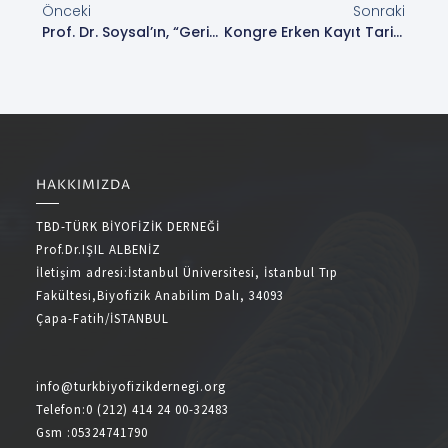
Önceki
Sonraki
Prof. Dr. Soysal’ın, “Geriatrik Hastalarda Bellek Sorunlarına Yaklaşım” Başlıklı Semineri.Duyuru No:2026/102 (22.05.2026)
Kongre Erken Kayıt Tarihi Bilgilendirme.Duyuru No:2026/104 (04.06.2026)
HAKKIMIZDA
TBD-TÜRK BİYOFİZİK DERNEĞİ
Prof.Dr.IŞIL ALBENİZ
İletişim adresi:İstanbul Üniversitesi, İstanbul Tıp
Fakültesi,Biyofizik Anabilim Dalı, 34093
Çapa-Fatih/İSTANBUL
info@turkbiyofizikdernegi.org
Telefon:0 (212) 414 24 00-32483
Gsm :05324741790