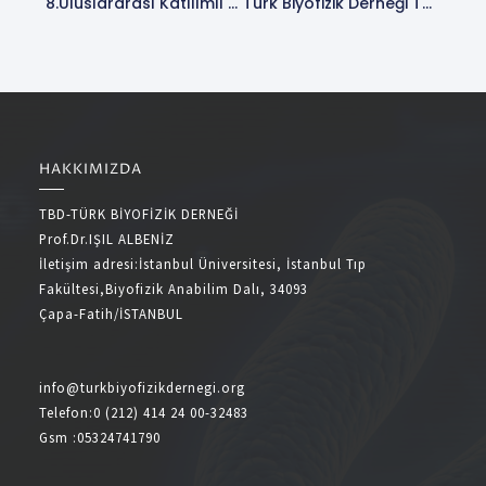
8.Uluslararası Katılımlı Ve 37. Ulusal Biyofizik Kongresi Kapsamında Düzenlenecek Uygulamalı Kurslar Hakkında Bilgilendirme.Duyuru No:2026/94 (24.03.2026)
Türk Biyofizik Derneği Tarafından Hazırlanacak Biyofizik Kitap Yazım Çalışması.Duyuru No:2026/96 (30.03.2026)
HAKKIMIZDA
TBD-TÜRK BİYOFİZİK DERNEĞİ
Prof.Dr.IŞIL ALBENİZ
İletişim adresi:İstanbul Üniversitesi, İstanbul Tıp
Fakültesi,Biyofizik Anabilim Dalı, 34093
Çapa-Fatih/İSTANBUL
info@turkbiyofizikdernegi.org
Telefon:0 (212) 414 24 00-32483
Gsm :05324741790